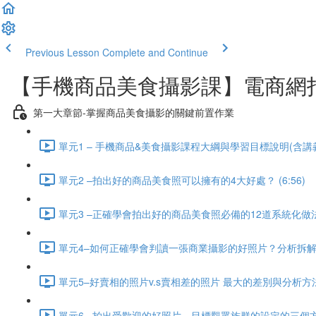
Previous Lesson
Complete and Continue
【手機商品美食攝影課】電商網
第一大章節-掌握商品美食攝影的關鍵前置作業
單元1 – 手機商品&美食攝影課程大綱與學習目標說明(含講義檔
單元2 –拍出好的商品美食照可以擁有的4大好處？ (6:56)
單元3 –正確學會拍出好的商品美食照必備的12道系統化做法？ 
單元4–如何正確學會判讀一張商業攝影的好照片？分析拆解技巧
單元5–好賣相的照片v.s賣相差的照片 最大的差別與分析方法是
單元6 –拍出受歡迎的好照片，目標觀眾族群的設定的三個方法？