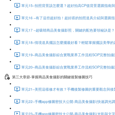
單元15–拍照背景該怎麼選？超好拍高CP值背景選購指南與拍攝
單元16 –有了這些超好拍！超好搭的拍照道具介紹與選購指南 (
單元17 –超吸睛商品美食攝影照，關鍵的配色要領秘訣是？ (7
單元18–情境道具擺設怎麼擺最好看？輕鬆掌握擺設美學的四大
單元19–商品美食攝影綜合實戰業界工作流程SOP完整拍攝流程大
單元20–商品美食攝影綜合實戰業界工作流程SOP完整拍攝流程大
第三大章節-掌握商品美食攝影的關鍵後製修圖技巧
單元21–美照這樣修才有效？手機後製修圖的重要觀念與後製思維
單元22–手機app修圖密技大公開-商品美食攝影(快速調光調色技
單元23–手機app修圖密技大公開-商品美食攝影(光影與文字技法篇