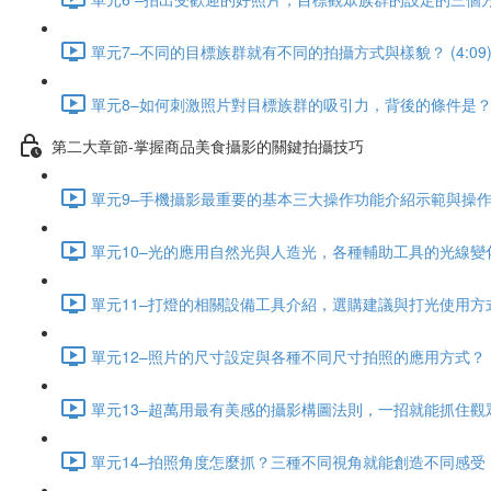
單元7–不同的目標族群就有不同的拍攝方式與樣貌？ (4:09
單元8–如何刺激照片對目標族群的吸引力，背後的條件是？ (5
第二大章節-掌握商品美食攝影的關鍵拍攝技巧
單元9–手機攝影最重要的基本三大操作功能介紹示範與操作 (4
單元10–光的應用自然光與人造光，各種輔助工具的光線變化應用
單元11–打燈的相關設備工具介紹，選購建議與打光使用方式 (
單元12–照片的尺寸設定與各種不同尺寸拍照的應用方式？ (7
單元13–超萬用最有美感的攝影構圖法則，一招就能抓住觀眾注意
單元14–拍照角度怎麼抓？三種不同視角就能創造不同感受 (9