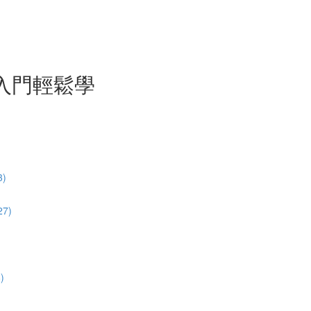
入門輕鬆學
)
7)
)