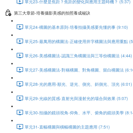
單元23-什麼是焦距？焦距的變化與應用主題時機？ (5:37)
第三大章節-培養攝影美感的拍照養成秘訣
單元24-構圖的基本原則-培養拍攝美感要先懂的事 (9:10)
單元25-最萬用的構圖法-正確使用井字構圖法與應用重點 (5:
單元26-美感構圖法-認識三角構圖法與三等份構圖法 (4:44)
單元27-美感構圖法-對稱構圖、對角構圖、留白構圖法 (6:16
單元28-光的應用-順光、逆光、側光、斜側光、頂光 (6:01)
單元29-光線的質感-直射光與漫射光的場合與效果 (5:07)
單元30-拍攝的鏡頭視角-仰角、水平、俯角的鏡頭美學 (8:14
單元31-直幅構圖與橫幅構圖的主題應用 (7:51)