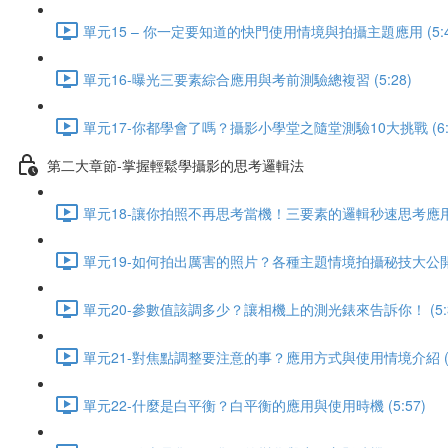
單元15 – 你一定要知道的快門使用情境與拍攝主題應用 (5:4
單元16-曝光三要素綜合應用與考前測驗總複習 (5:28)
單元17-你都學會了嗎？攝影小學堂之隨堂測驗10大挑戰 (6:2
第二大章節-掌握輕鬆學攝影的思考邏輯法
單元18-讓你拍照不再思考當機！三要素的邏輯秒速思考應用 (1
單元19-如何拍出厲害的照片？各種主題情境拍攝秘技大公開 (1
單元20-參數值該調多少？讓相機上的測光錶來告訴你！ (5:3
單元21-對焦點調整要注意的事？應用方式與使用情境介紹 (11
單元22-什麼是白平衡？白平衡的應用與使用時機 (5:57)