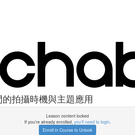
快門的拍攝時機與主題應用
Lesson content locked
If you're already enrolled,
you'll need to login
.
Enroll in Course to Unlock