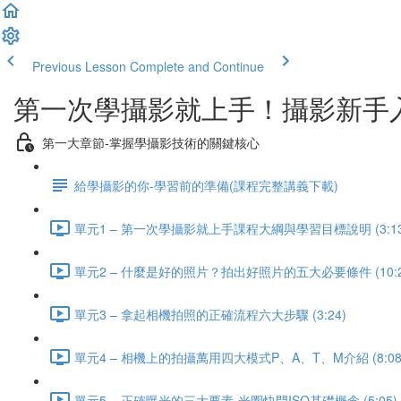
Previous Lesson
Complete and Continue
第一次學攝影就上手！攝影新手
第一大章節-掌握學攝影技術的關鍵核心
給學攝影的你-學習前的準備(課程完整講義下載)
單元1 – 第一次學攝影就上手課程大綱與學習目標說明 (3:13
單元2 – 什麼是好的照片？拍出好照片的五大必要條件 (10:2
單元3 – 拿起相機拍照的正確流程六大步驟 (3:24)
單元4 – 相機上的拍攝萬用四大模式P、A、T、M介紹 (8:08
單元5 – 正確曝光的三大要素-光圈快門ISO基礎概念 (5:05)