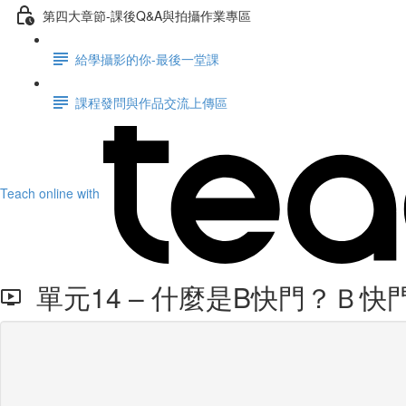
第四大章節-課後Q&A與拍攝作業專區
給學攝影的你-最後一堂課
課程發問與作品交流上傳區
Teach online with
單元14 – 什麼是B快門？Ｂ