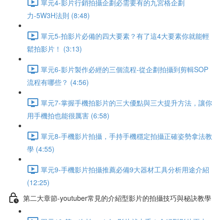
單元4-影片行銷拍攝企劃必需要有的九宮格企劃
力-5W3H法則 (8:48)
單元5-拍影片必備的四大要素？有了這4大要素你就能輕
鬆拍影片！ (3:13)
單元6-影片製作必經的三個流程-從企劃拍攝到剪輯SOP
流程有哪些？ (4:56)
單元7-掌握手機拍影片的三大優點與三大提升方法，讓你
用手機拍也能很厲害 (6:58)
單元8-手機影片拍攝，手持手機穩定拍攝正確姿勢拿法教
學 (4:55)
單元9-手機影片拍攝推薦必備9大器材工具分析用途介紹
(12:25)
第二大章節-youtuber常見的介紹型影片的拍攝技巧與秘訣教學