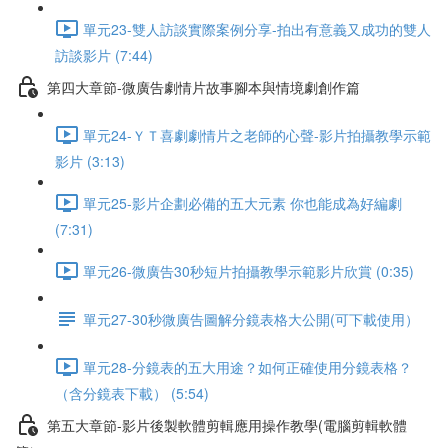
單元23-雙人訪談實際案例分享-拍出有意義又成功的雙人
訪談影片 (7:44)
第四大章節-微廣告劇情片故事腳本與情境劇創作篇
單元24-ＹＴ喜劇劇情片之老師的心聲-影片拍攝教學示範
影片 (3:13)
單元25-影片企劃必備的五大元素 你也能成為好編劇
(7:31)
單元26-微廣告30秒短片拍攝教學示範影片欣賞 (0:35)
單元27-30秒微廣告圖解分鏡表格大公開(可下載使用）
單元28-分鏡表的五大用途？如何正確使用分鏡表格？
（含分鏡表下載） (5:54)
第五大章節-影片後製軟體剪輯應用操作教學(電腦剪輯軟體