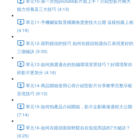
單元10-第一次拍youtube影片就上手！介紹型影片兩大
能力培養及三大技巧 (4:13)
單元11-手機腳架取景構圖角度密技大公開 這樣拍最上相
(4:19)
單元12-面對鏡頭的技巧 如何在鏡頭前讓自己表現更好的
三個秘訣 (5:30)
單元13-如何挑選適合的拍攝環境背景技巧？好環境幫你
的影片更加分 (4:16)
單元14-商品開箱使用心得介紹型影片分享教學完整示範
呈現技巧 (8:13)
單元15-如何拍產品介紹開箱，影片企劃幕後過程大公開
(7:14)
單元16-如何在鏡頭面前輕鬆自在侃侃而談的7大秘訣？
(6:25)