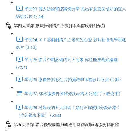
單元23-雙人訪談實際案例分享-拍出有意義又成功的雙人
訪談影片 (7:44)
第四大章節-微廣告劇情片故事腳本與情境劇創作篇
單元24-ＹＴ喜劇劇情片之老師的心聲-影片拍攝教學示範
影片 (3:13)
單元25-影片企劃必備的五大元素 你也能成為好編劇
(7:31)
單元26-微廣告30秒短片拍攝教學示範影片欣賞 (0:35)
單元27-30秒微廣告圖解分鏡表格大公開(可下載使用）
單元28-分鏡表的五大用途？如何正確使用分鏡表格？
（含分鏡表下載） (5:54)
第五大章節-影片後製軟體剪輯應用操作教學(電腦剪輯軟體