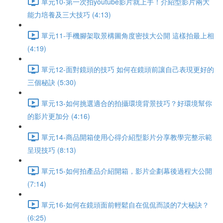
單元10-第一次拍youtube影片就上手！介紹型影片兩大
能力培養及三大技巧 (4:13)
單元11-手機腳架取景構圖角度密技大公開 這樣拍最上相
(4:19)
單元12-面對鏡頭的技巧 如何在鏡頭前讓自己表現更好的
三個秘訣 (5:30)
單元13-如何挑選適合的拍攝環境背景技巧？好環境幫你
的影片更加分 (4:16)
單元14-商品開箱使用心得介紹型影片分享教學完整示範
呈現技巧 (8:13)
單元15-如何拍產品介紹開箱，影片企劃幕後過程大公開
(7:14)
單元16-如何在鏡頭面前輕鬆自在侃侃而談的7大秘訣？
(6:25)