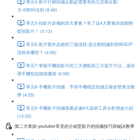
單元4-影片行銷拍攝企劃必需要有的九宮格企劃
力-5W3H法則 (8:48)
單元5-拍影片必備的四大要素？有了這4大要素你就能輕
鬆拍影片！ (3:13)
單元6-影片製作必經的三個流程-從企劃拍攝到剪輯SOP
流程有哪些？ (4:56)
單元7-掌握手機拍影片的三大優點與三大提升方法，讓你
用手機拍也能很厲害 (6:58)
單元8-手機影片拍攝，手持手機穩定拍攝正確姿勢拿法教
學 (4:55)
單元9-手機影片拍攝推薦必備9大器材工具分析用途介紹
(12:25)
第二大章節-youtuber常見的介紹型影片的拍攝技巧與秘訣教學