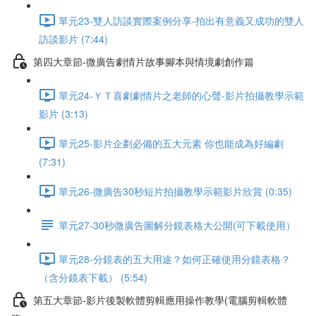
單元23-雙人訪談實際案例分享-拍出有意義又成功的雙人
訪談影片 (7:44)
第四大章節-微廣告劇情片故事腳本與情境劇創作篇
單元24-ＹＴ喜劇劇情片之老師的心聲-影片拍攝教學示範
影片 (3:13)
單元25-影片企劃必備的五大元素 你也能成為好編劇
(7:31)
單元26-微廣告30秒短片拍攝教學示範影片欣賞 (0:35)
單元27-30秒微廣告圖解分鏡表格大公開(可下載使用）
單元28-分鏡表的五大用途？如何正確使用分鏡表格？
（含分鏡表下載） (5:54)
第五大章節-影片後製軟體剪輯應用操作教學(電腦剪輯軟體