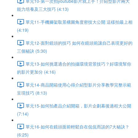
單元10-第一次拍youtube影片就上手！介紹型影片兩大
能力培養及三大技巧 (4:13)
單元11-手機腳架取景構圖角度密技大公開 這樣拍最上相
(4:19)
單元12-面對鏡頭的技巧 如何在鏡頭前讓自己表現更好的
三個秘訣 (5:30)
單元13-如何挑選適合的拍攝環境背景技巧？好環境幫你
的影片更加分 (4:16)
單元14-商品開箱使用心得介紹型影片分享教學完整示範
呈現技巧 (8:13)
單元15-如何拍產品介紹開箱，影片企劃幕後過程大公開
(7:14)
單元16-如何在鏡頭面前輕鬆自在侃侃而談的7大秘訣？
(6:25)