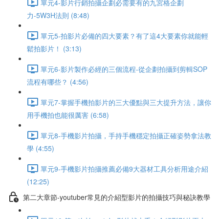
單元4-影片行銷拍攝企劃必需要有的九宮格企劃
力-5W3H法則 (8:48)
單元5-拍影片必備的四大要素？有了這4大要素你就能輕
鬆拍影片！ (3:13)
單元6-影片製作必經的三個流程-從企劃拍攝到剪輯SOP
流程有哪些？ (4:56)
單元7-掌握手機拍影片的三大優點與三大提升方法，讓你
用手機拍也能很厲害 (6:58)
單元8-手機影片拍攝，手持手機穩定拍攝正確姿勢拿法教
學 (4:55)
單元9-手機影片拍攝推薦必備9大器材工具分析用途介紹
(12:25)
第二大章節-youtuber常見的介紹型影片的拍攝技巧與秘訣教學