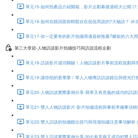
單元15-如何拍產品介紹開箱，影片企劃幕後過程大公開 (7:1
單元16-如何在鏡頭面前輕鬆自在侃侃而談的7大秘訣？ (6:2
單元17-你一定要有的影片拍攝周邊器材推薦?腳架的六大用途 (
第三大章節-人物訪談影片拍攝技巧與訪談流程企劃
單元18-訪談影片成功關鍵！人物訪談影片事前流程規劃與準備事
單元19-讓你拍的更專業！單人人物專訪訪談鏡位與燈光打燈佈置
單元20-人物訪談實際案例分享-簡單又有意義的成功的訪談影片 
單元21-雙人人物訪談影片-影片拍攝流程與事前準備事項精華重點
單元22-雙人訪談的拍攝鏡位技巧與現場拍攝注意事項解析 (6:
單元23-雙人訪談實際案例分享-拍出有意義又成功的雙人訪談影片