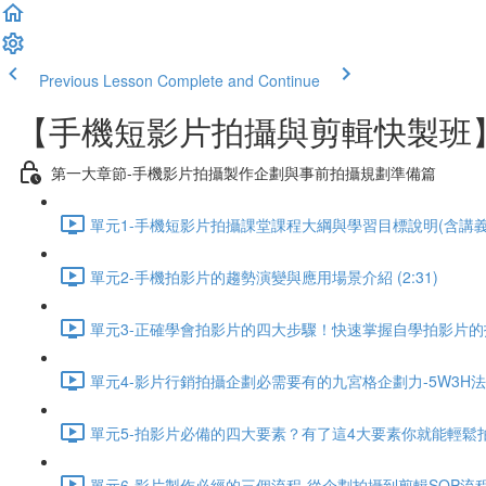
Previous Lesson
Complete and Continue
【手機短影片拍攝與剪輯快製班
第一大章節-手機影片拍攝製作企劃與事前拍攝規劃準備篇
單元1-手機短影片拍攝課堂課程大綱與學習目標說明(含講義檔下
單元2-手機拍影片的趨勢演變與應用場景介紹 (2:31)
單元3-正確學會拍影片的四大步驟！快速掌握自學拍影片的技巧 
單元4-影片行銷拍攝企劃必需要有的九宮格企劃力-5W3H法則 (
單元5-拍影片必備的四大要素？有了這4大要素你就能輕鬆拍影片
單元6-影片製作必經的三個流程-從企劃拍攝到剪輯SOP流程有哪