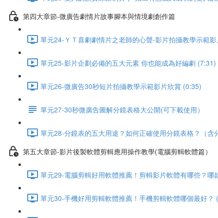
第四大章節-微廣告劇情片故事腳本與情境劇創作篇
單元24-ＹＴ喜劇劇情片之老師的心聲-影片拍攝教學示範影片 (
單元25-影片企劃必備的五大元素 你也能成為好編劇 (7:31)
單元26-微廣告30秒短片拍攝教學示範影片欣賞 (0:35)
單元27-30秒微廣告圖解分鏡表格大公開(可下載使用）
單元28-分鏡表的五大用途？如何正確使用分鏡表格？（含分鏡表
第五大章節-影片後製軟體剪輯應用操作教學(電腦剪輯軟體篇）
單元29-電腦剪輯好用軟體推薦！剪輯影片軟體有哪些？哪款剪
單元30-手機好用剪輯軟體推薦！手機剪輯軟體哪個最好？ (3: