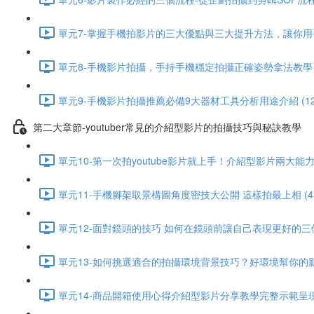
單元7-掌握手機拍影片的三大優點與三大提升方法，讓你用手機
單元8-手機影片拍攝，手持手機穩定拍攝正確姿勢拿法教學 (4
單元9-手機影片拍攝推薦必備9大器材工具分析用途介紹 (12:
第二大章節-youtuber常見的介紹型影片的拍攝技巧與秘訣教學
單元10-第一次拍youtube影片就上手！介紹型影片兩大能力培
單元11-手機腳架取景構圖角度密技大公開 這樣拍最上相 (4:
單元12-面對鏡頭的技巧 如何在鏡頭前讓自己表現更好的三個秘訣
單元13-如何挑選適合的拍攝環境背景技巧？好環境幫你的影片更
單元14-商品開箱使用心得介紹型影片分享教學完整示範呈現技巧